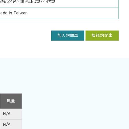
18W/24W可調光LED燈/不附燈
ade in Taiwan
加入詢問車
檢視詢問車
風量
N/A
N/A