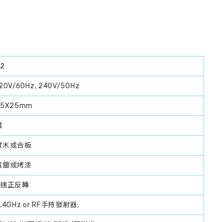
2
20V/60Hz, 240V/50Hz
85X25mm
鐵
實木或合板
電鍍或烤漆
6速正反轉
.4GHz or RF手持發射器,